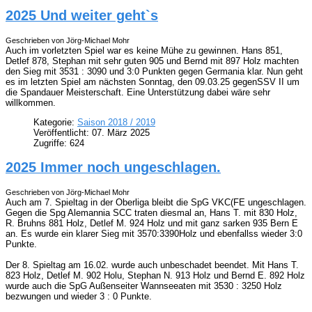
2025 Und weiter geht`s
Geschrieben von Jörg-Michael Mohr
Auch im vorletzten Spiel war es keine Mühe zu gewinnen. Hans 851,
Detlef 878, Stephan mit sehr guten 905 und Bernd mit 897 Holz machten
den Sieg mit 3531 : 3090 und 3:0 Punkten gegen Germania klar. Nun geht
es im letzten Spiel am nächsten Sonntag, den 09.03.25 gegenSSV II um
die Spandauer Meisterschaft. Eine Unterstützung dabei wäre sehr
willkommen.
Kategorie:
Saison 2018 / 2019
Veröffentlicht: 07. März 2025
Zugriffe: 624
2025 Immer noch ungeschlagen.
Geschrieben von Jörg-Michael Mohr
Auch am 7. Spieltag in der Oberliga bleibt die SpG VKC(FE ungeschlagen.
Gegen die Spg Alemannia SCC traten diesmal an, Hans T. mit 830 Holz,
R. Bruhns 881 Holz, Detlef M. 924 Holz und mit ganz sarken 935 Bern E
an. Es wurde ein klarer Sieg mit 3570:3390Holz und ebenfallss wieder 3:0
Punkte.
Der 8. Spieltag am 16.02. wurde auch unbeschadet beendet. Mit Hans T.
823 Holz, Detlef M. 902 Holu, Stephan N. 913 Holz und Bernd E. 892 Holz
wurde auch die SpG Außenseiter Wannseeaten mit 3530 : 3250 Holz
bezwungen und wieder 3 : 0 Punkte.