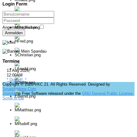
Login Form
Angemeldet bleiben
Anmelden
Termine
13 Aug 2026
;
12:00AM
* Doris R. *
Copyright © 2026 VKC 21. All Rights Reserved. Designed by
SmartAddons.Com
Joomla!
is Free Software released under the
GNU General Public License.
Scroll to top