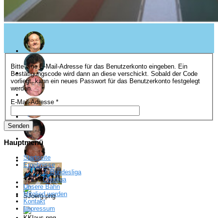
Bitte eine E-Mail-Adresse für das Benutzerkonto eingeben. Ein
Bestätigungscode wird dann an diese verschickt. Sobald der Code
vorliegt, kann ein neues Passwort für das Benutzerkonto festgelegt
werden.
E-Mail-Adresse
*
Senden
Hauptmenü
Startseite
Ergebnisse
2. Bundesliga
Oberliga
Unsere Bahn
Mitglied werden
Kontakt
Impressum