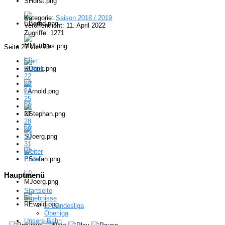
Kategorie:
Saison 2018 / 2019
Veröffentlicht: 11. April 2022
Zugriffe: 1271
Seite 27 von 73
Start
Zurück
22
23
24
25
26
27
28
29
30
31
Weiter
Ende
Hauptmenü
Startseite
Ergebnisse
2. Bundesliga
Oberliga
Unsere Bahn