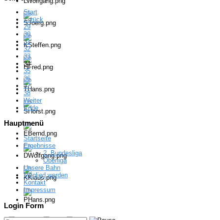
Start
Zurück
29
30
31
32
33
34
35
36
37
38
Weiter
Ende
Hauptmenü
Startseite
Ergebnisse
2. Bundesliga
Oberliga
Unsere Bahn
Mitglied werden
Kontakt
Impressum
Login Form