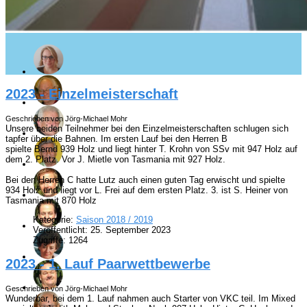
2023 - Einzelmeisterschaft
Geschrieben von Jörg-Michael Mohr
Unsere beiden Teilnehmer bei den Einzelmeisterschaften schlugen sich
tapfer über die Bahnen. Im ersten Lauf bei den Herren B
spielte Bernd 939 Holz und liegt hinter T. Krohn von SSv mit 947 Holz auf
dem 2. Platz. Vor J. Mietle von Tasmania mit 927 Holz.
Bei den Herren C hatte Lutz auch einen guten Tag erwischt und spielte
934 Holz und liegt vor L. Frei auf dem ersten Platz. 3. ist S. Heiner von
Tasmania mit 870 Holz
Kategorie:
Saison 2018 / 2019
Veröffentlicht: 25. September 2023
Zugriffe: 1264
2023 - 1. Lauf Paarwettbewerbe
Geschrieben von Jörg-Michael Mohr
Wunderbar, bei dem 1. Lauf nahmen auch Starter von VKC teil. Im Mixed