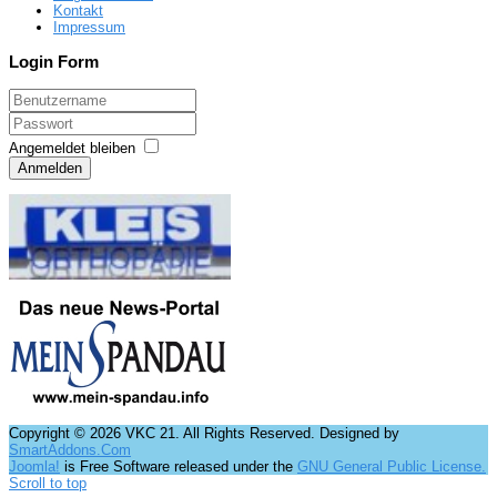
Kontakt
Impressum
Login Form
Angemeldet bleiben
Anmelden
Copyright © 2026 VKC 21. All Rights Reserved. Designed by
SmartAddons.Com
Joomla!
is Free Software released under the
GNU General Public License.
Scroll to top