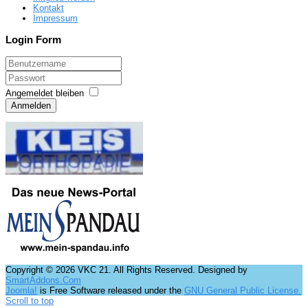
Kontakt
Impressum
Login Form
Angemeldet bleiben
Anmelden
Copyright © 2026 VKC 21. All Rights Reserved. Designed by
SmartAddons.Com
Joomla!
is Free Software released under the
GNU General Public License.
Scroll to top