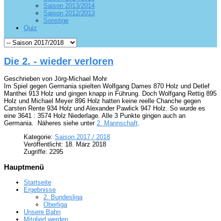
Saison 2013/2014
Saison 2012/2013
Sonstige
Quiz
Die 2. - wieder verloren
Geschrieben von Jörg-Michael Mohr
Im Spiel gegen Germania spielten Wolfgang Dames 870 Holz und Detlef
Manthei 913 Holz und gingen knapp in Führung. Doch Wolfgang Rettig 895
Holz und Michael Meyer 896 Holz hatten keine reelle Chanche gegen
Carsten Rente 934 Holz und Alexander Pawlick 947 Holz. So wurde es
eine 3641 : 3574 Holz Niederlage. Alle 3 Punkte gingen auch an
Germania. Näheres siehe unter
2. Mannschaft
.
Kategorie:
Saison 2017 / 2018
Veröffentlicht: 18. März 2018
Zugriffe: 2295
Hauptmenü
Startseite
Ergebnisse
2. Bundesliga
Oberliga
Unsere Bahn
Mitglied werden