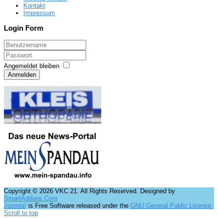
Kontakt
Impressum
Login Form
Angemeldet bleiben
Anmelden
Copyright © 2026 VKC 21. All Rights Reserved. Designed by
SmartAddons.Com
Joomla!
is Free Software released under the
GNU General Public License.
Scroll to top