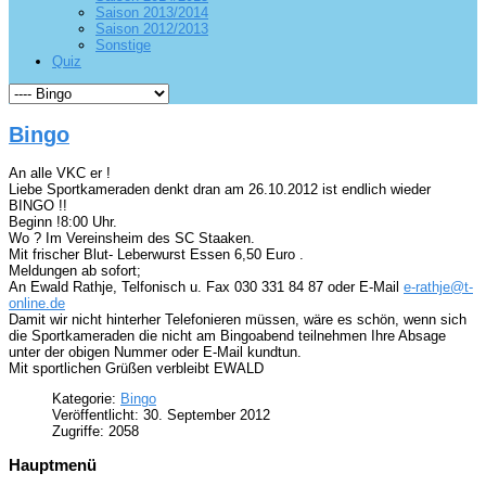
Saison 2013/2014
Saison 2012/2013
Sonstige
Quiz
Bingo
An alle VKC er !
Liebe Sportkameraden denkt dran am 26.10.2012 ist endlich wieder
BINGO !!
Beginn !8:00 Uhr.
Wo ? Im Vereinsheim des SC Staaken.
Mit frischer Blut- Leberwurst Essen 6,50 Euro .
Meldungen ab sofort;
An Ewald Rathje, Telfonisch u. Fax 030 331 84 87 oder E-Mail
e-rathje@t-
online.de
Damit wir nicht hinterher Telefonieren müssen, wäre es schön, wenn sich
die Sportkameraden die nicht am Bingoabend teilnehmen Ihre Absage
unter der obigen Nummer oder E-Mail kundtun.
Mit sportlichen Grüßen verbleibt EWALD
Kategorie:
Bingo
Veröffentlicht: 30. September 2012
Zugriffe: 2058
Hauptmenü