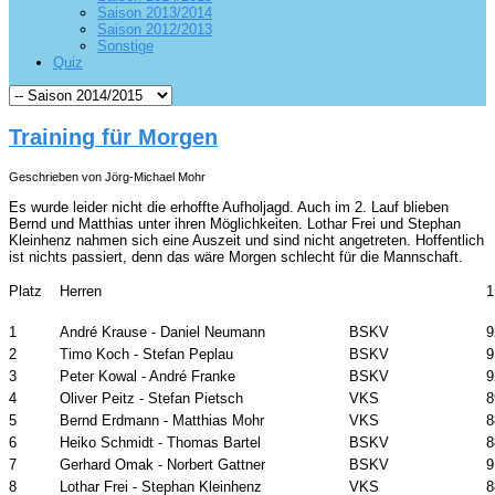
Saison 2013/2014
Saison 2012/2013
Sonstige
Quiz
Training für Morgen
Geschrieben von Jörg-Michael Mohr
Es wurde leider nicht die erhoffte Aufholjagd. Auch im 2. Lauf blieben
Bernd und Matthias unter ihren Möglichkeiten. Lothar Frei und Stephan
Kleinhenz nahmen sich eine Auszeit und sind nicht angetreten. Hoffentlich
ist nichts passiert, denn das wäre Morgen schlecht für die Mannschaft.
Platz
Herren
1
1
André Krause - Daniel Neumann
BSKV
9
2
Timo Koch - Stefan Peplau
BSKV
9
3
Peter Kowal - André Franke
BSKV
9
4
Oliver Peitz - Stefan Pietsch
VKS
8
5
Bernd Erdmann - Matthias Mohr
VKS
8
6
Heiko Schmidt - Thomas Bartel
BSKV
8
7
Gerhard Omak - Norbert Gattner
BSKV
9
8
Lothar Frei - Stephan Kleinhenz
VKS
8