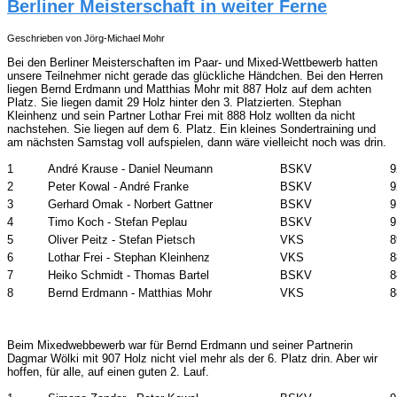
Berliner Meisterschaft in weiter Ferne
Geschrieben von Jörg-Michael Mohr
Bei den Berliner Meisterschaften im Paar- und Mixed-Wettbewerb hatten
unsere Teilnehmer nicht gerade das glückliche Händchen. Bei den Herren
liegen Bernd Erdmann und Matthias Mohr mit 887 Holz auf dem achten
Platz. Sie liegen damit 29 Holz hinter den 3. Platzierten. Stephan
Kleinhenz und sein Partner Lothar Frei mit 888 Holz wollten da nicht
nachstehen. Sie liegen auf dem 6. Platz. Ein kleines Sondertraining und
am nächsten Samstag voll aufspielen, dann wäre vielleicht noch was drin.
1
André Krause - Daniel Neumann
BSKV
9
2
Peter Kowal - André Franke
BSKV
9
3
Gerhard Omak - Norbert Gattner
BSKV
9
4
Timo Koch - Stefan Peplau
BSKV
9
5
Oliver Peitz - Stefan Pietsch
VKS
8
6
Lothar Frei - Stephan Kleinhenz
VKS
8
7
Heiko Schmidt - Thomas Bartel
BSKV
8
8
Bernd Erdmann - Matthias Mohr
VKS
8
Beim Mixedwebbewerb war für Bernd Erdmann und seiner Partnerin
Dagmar Wölki mit 907 Holz nicht viel mehr als der 6. Platz drin. Aber wir
hoffen, für alle, auf einen guten 2. Lauf.