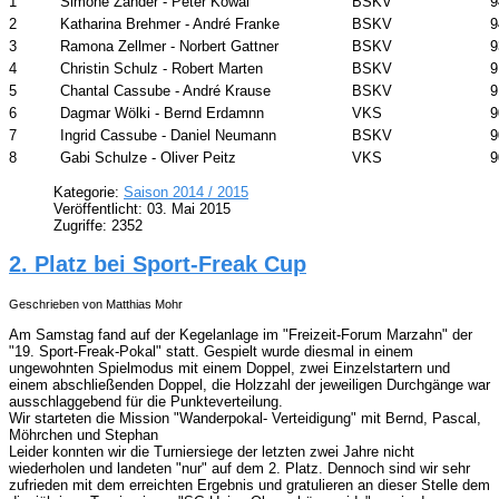
1
Simone Zander - Peter Kowal
BSKV
9
2
Katharina Brehmer - André Franke
BSKV
9
3
Ramona Zellmer - Norbert Gattner
BSKV
9
4
Christin Schulz - Robert Marten
BSKV
9
5
Chantal Cassube - André Krause
BSKV
9
6
Dagmar Wölki - Bernd Erdamnn
VKS
9
7
Ingrid Cassube - Daniel Neumann
BSKV
9
8
Gabi Schulze - Oliver Peitz
VKS
9
Kategorie:
Saison 2014 / 2015
Veröffentlicht: 03. Mai 2015
Zugriffe: 2352
2. Platz bei Sport-Freak Cup
Geschrieben von Matthias Mohr
Am Samstag fand auf der Kegelanlage im "Freizeit-Forum Marzahn" der
"19. Sport-Freak-Pokal" statt. Gespielt wurde diesmal in einem
ungewohnten Spielmodus mit einem Doppel, zwei Einzelstartern und
einem abschließenden Doppel, die Holzzahl der jeweiligen Durchgänge war
ausschlaggebend für die Punkteverteilung.
Wir starteten die Mission "Wanderpokal- Verteidigung" mit Bernd, Pascal,
Möhrchen und Stephan
Leider konnten wir die Turniersiege der letzten zwei Jahre
nicht
wiederholen und landeten "nur" auf dem 2. Platz. Dennoch sind wir sehr
zufrieden mit dem erreichten Ergebnis und gratulieren an dieser Stelle dem