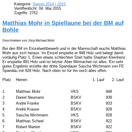
Kategorie:
Saison 2014 / 2015
Veröffentlicht: 04. Mai 2015
Zugriffe: 2752
Matthias Mohr in Spiellaune bei der BM auf
Bohle
Geschrieben von Jörg-Michael Mohr
Bei den BM im Einzelwettbewerb und in der Mannschaft wuchs Matthias
Mohr aus sich heraus. Im Einzel erspielte er 948 Holz und belegt damit
vorläufig Platz 1. Einen etwas schlechten Start hatte Stephan Kleinhenz.
Er erspielte 881 Holz und ist letzter. Aber Mitmachen ist alles. Ein sehr
gutes Ergebnis erzielte der dritte Spandauer Sascha Wichmann von FE
Spandau mit 928 Holz. Nach oben ist für ihn noch alles offen.
Platz
Herren
1. Lauf
2. Lauf
1
Matthias Mohr
VKS
948
2
Daniel Neumann
BSKV
939
3
André Franke
BSKV
933
4
André Krause
BSKV
928
5
Sascha Wichmann
VKS
928
6
Matthias Scheel
BSKV
922
7
Robert Marten
BSKV
922