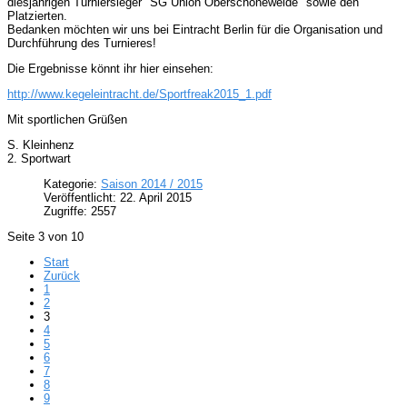
diesjährigen Turniersieger "SG Union Oberschöneweide" sowie den
Platzierten.
Bedanken möchten wir uns bei Eintracht Berlin für die Organisation und
Durchführung des Turnieres!
Die Ergebnisse könnt ihr hier einsehen:
http://www.kegeleintracht.de/Sportfreak2015_1.pdf
Mit sportlichen Grüßen
S. Kleinhenz
2. Sportwart
Kategorie:
Saison 2014 / 2015
Veröffentlicht: 22. April 2015
Zugriffe: 2557
Seite 3 von 10
Start
Zurück
1
2
3
4
5
6
7
8
9