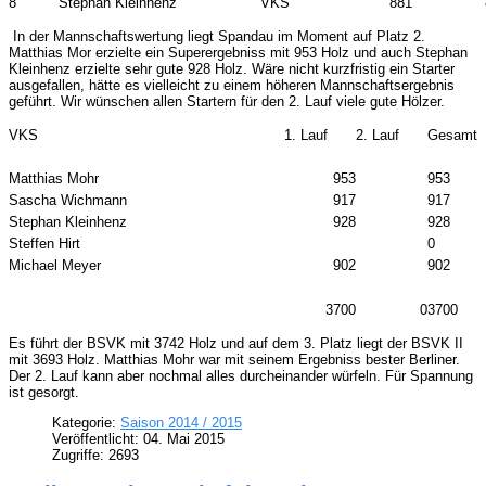
8
Stephan Kleinhenz
VKS
881
In der Mannschaftswertung liegt Spandau im Moment auf Platz 2.
Matthias Mor erzielte ein Superergebniss mit 953 Holz und auch Stephan
Kleinhenz erzielte sehr gute 928 Holz. Wäre nicht kurzfristig ein Starter
ausgefallen, hätte es vielleicht zu einem höheren Mannschaftsergebnis
geführt. Wir wünschen allen Startern für den 2. Lauf viele gute Hölzer.
VKS
1. Lauf
2. Lauf
Gesamt
Matthias Mohr
953
953
Sascha Wichmann
917
917
Stephan Kleinhenz
928
928
Steffen Hirt
0
Michael Meyer
902
902
3700
0
3700
Es führt der BSVK mit 3742 Holz und auf dem 3. Platz liegt der BSVK II
mit 3693 Holz. Matthias Mohr war mit seinem Ergebniss bester Berliner.
Der 2. Lauf kann aber nochmal alles durcheinander würfeln. Für Spannung
ist gesorgt.
Kategorie:
Saison 2014 / 2015
Veröffentlicht: 04. Mai 2015
Zugriffe: 2693