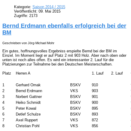
Kategorie:
Saison 2014 / 2015
Veröffentlicht: 09. Mai 2015
Zugriffe: 2173
Bernd Erdmann ebenfalls erfolgreich bei der
BM
Geschrieben von Jörg-Michael Mohr
Ein gutes, hoffnungsvolles Ergebniss erspielte Bernd bei der BM im
Einzel. Im Moment liegt er auf Platz 2 mit 903 Holz. Aber nach oben oder
unten ist noch alles offen. Es wird ein interessanter 2. Lauf für die
Platzierungen zur Teilnahme bei den Deutschen Meisterschaften.
Platz
Herren A
1. Lauf
2. Lauf
1
Gerhard Omak
BSKV
910
2
Bernd Erdmann
VKS
903
3
Norbert Gattner
BSKV
901
4
Heiko Schmidt
BSKV
900
5
Peter Kowal
BSKV
895
6
Detlef Schulze
BSKV
893
7
Axel Ruppert
VKS
872
8
Christian Pohl
VKS
856